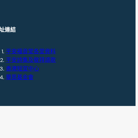
址連結
平安福音堂各堂資料
平安詩集及敬拜頌歌
香港短宣中心
華恩基金會