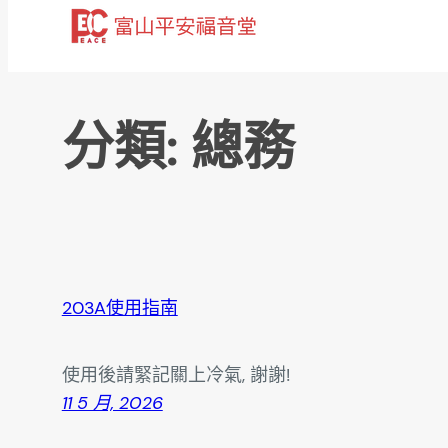
跳
至
主
要
分類:
總務
內
容
203A使用指南
使用後請緊記關上冷氣, 謝謝!
11 5 月, 2026