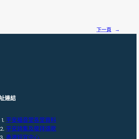
下一頁
→
址連結
平安福音堂各堂資料
平安詩集及敬拜頌歌
香港短宣中心