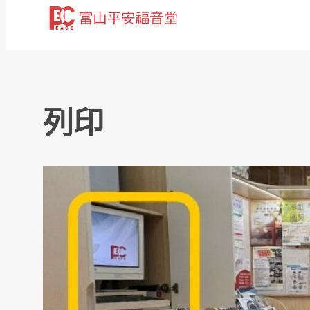
跳
至
主
要
內
列印
容