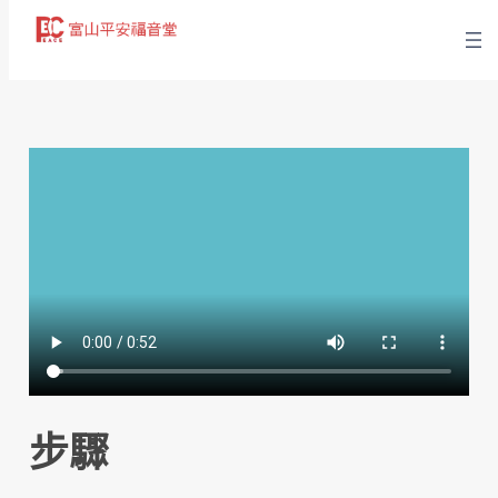
跳
至
主
要
內
容
步驟