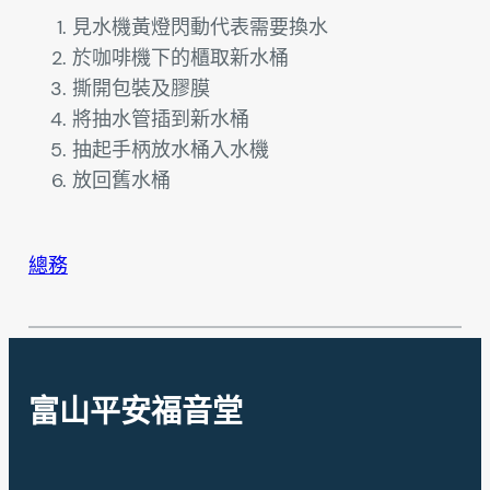
見水機黃燈閃動代表需要換水
於咖啡機下的櫃取新水桶
撕開包裝及膠膜
將抽水管插到新水桶
抽起手柄放水桶入水機
放回舊水桶
總務
富山平安福音堂