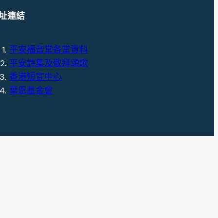
址連結
平安福音堂各堂資料
平安詩集及敬拜頌歌
香港短宣中心
華恩基金會