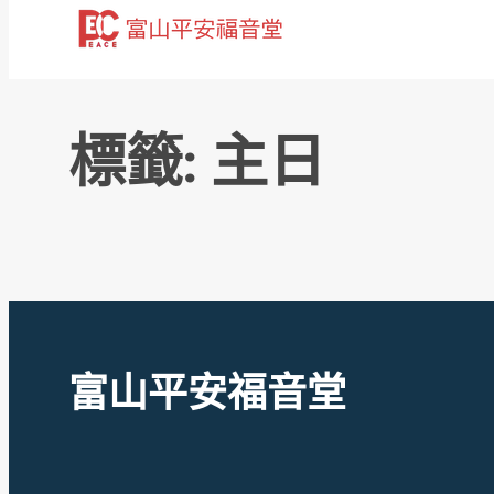
跳
至
主
要
標籤:
主日
內
容
富山平安福音堂