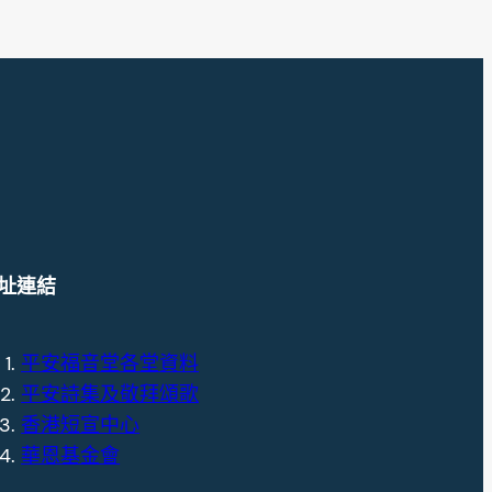
址連結
平安福音堂各堂資料
平安詩集及敬拜頌歌
香港短宣中心
華恩基金會