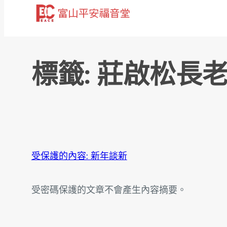
跳
至
主
要
標籤:
莊啟松長
內
容
受保護的內容: 新年談新
受密碼保護的文章不會產生內容摘要。