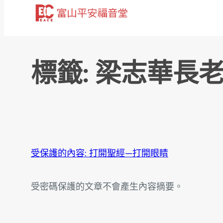
跳
至
主
要
標籤:
梁志華長
內
容
受保護的內容: 打開聖經—打開眼睛
受密碼保護的文章不會產生內容摘要。