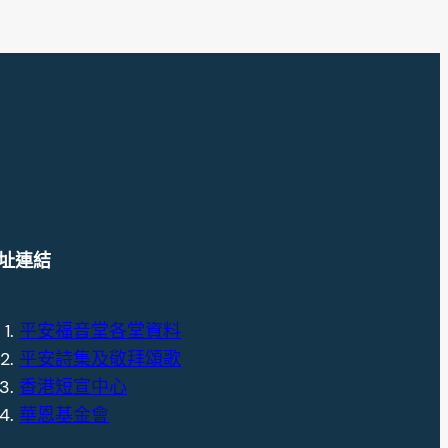
址連結
平安福音堂各堂資料
平安詩集及敬拜頌歌
香港短宣中心
華恩基金會