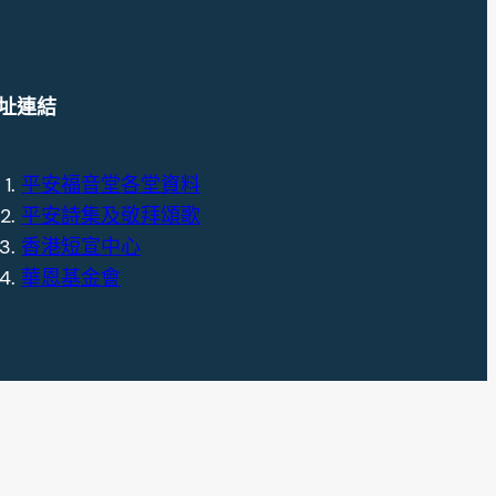
址連結
平安福音堂各堂資料
平安詩集及敬拜頌歌
香港短宣中心
華恩基金會