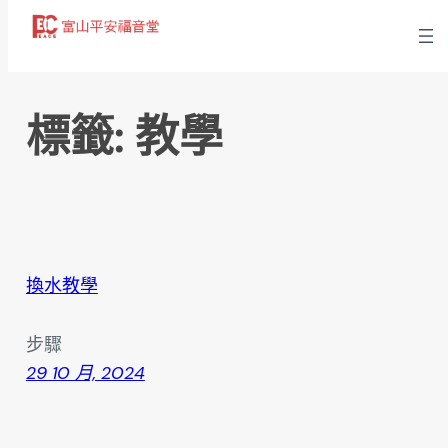
跳
至
主
要
標籤:
教學
內
容
換水教學
步驟
29 10 月, 2024